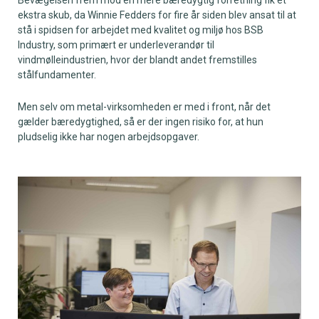
Bevægelsen frem mod en mere bæredygtig forretning fik et
ekstra skub, da Winnie Fedders for fire år siden blev ansat til at
stå i spidsen for arbejdet med kvalitet og miljø hos BSB
Industry, som primært er underleverandør til
vindmølleindustrien, hvor der blandt andet fremstilles
stålfundamenter.
Men selv om metal-virksomheden er med i front, når det
gælder bæredygtighed, så er der ingen risiko for, at hun
pludselig ikke har nogen arbejdsopgaver.