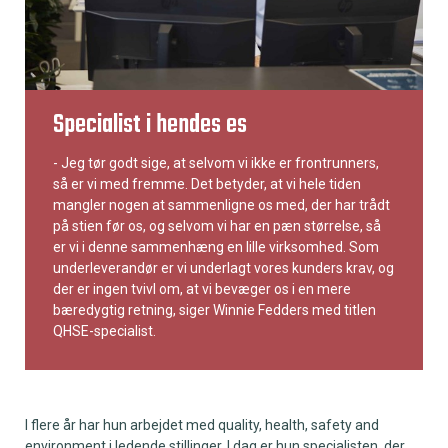
Specialist i hendes es
- Jeg tør godt sige, at selvom vi ikke er frontrunners,
så er vi med fremme. Det betyder, at vi hele tiden
mangler nogen at sammenligne os med, der har trådt
på stien før os, og selvom vi har en pæn størrelse, så
er vi i denne sammenhæng en lille virksomhed. Som
underleverandør er vi underlagt vores kunders krav, og
der er ingen tvivl om, at vi bevæger os i en mere
bæredygtig retning, siger Winnie Fedders med titlen
QHSE-specialist.
I flere år har hun arbejdet med quality, health, safety and
environment i ledende stillinger. I dag er hun specialisten, der