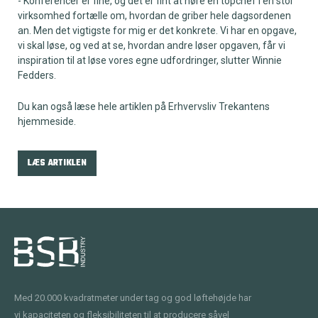
- Konferencer er fine, og det er fint at høre en topchef i en stor
virksomhed fortælle om, hvordan de griber hele dagsordenen
an. Men det vigtigste for mig er det konkrete. Vi har en opgave,
vi skal løse, og ved at se, hvordan andre løser opgaven, får vi
inspiration til at løse vores egne udfordringer, slutter Winnie
Fedders.
Du kan også læse hele artiklen på Erhvervsliv Trekantens
hjemmeside.
LÆS ARTIKLEN
Med 20.000 kvadratmeter under tag og god løftehøjde har
vi kapaciteten og fleksibiliteten til at producere såvel