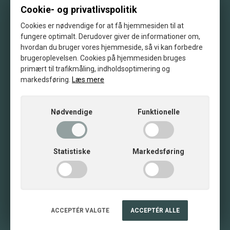
Cookie- og privatlivspolitik
Stolt medlem af APQP4Wind
Cookies er nødvendige for at få hjemmesiden til at
fungere optimalt. Derudover giver de informationer om,
hvordan du bruger vores hjemmeside, så vi kan forbedre
brugeroplevelsen. Cookies på hjemmesiden bruges
primært til trafikmåling, indholdsoptimering og
Vores klimabevis fra scanenergi
markedsføring.
Læs mere
© 2026 · BSB Industry A/S
Nødvendige
Funktionelle
Salgs- og leveringsbetingelser
Privatlivspolitik
Statistiske
Markedsføring
Cookiepolitik
Code of Conduct
QHSE Politik
ACCEPTÉR VALGTE
ACCEPTÉR ALLE