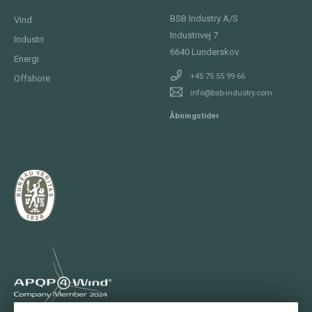
BSB Industry A/S
Vind
Industrivej 7
Industri
6640
Lunderskov
Energi
+45 75 55 99 66
Offshore
info@bsb-industry.com
Åbningstider