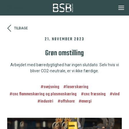
Dansk
TILBAGE
21. NOVEMBER 2023
Grøn omstilling
Arbejdet med bæredygtighed har ingen slutdato: Selv hvis vi
bliver CO2-neutrale, er vi ikke færdige.
#
svejsning
#
laserskæring
#
cnc flammeskæring og plasmaskæring
#
cnc fræsning
#
vind
#
industri
#
offshore
#
energi