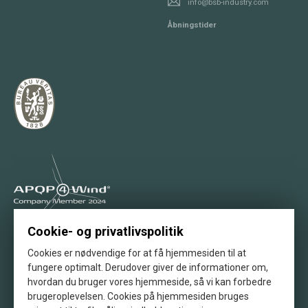
info@bsb-industry.com
Åbningstider
Cookie- og privatlivspolitik
Stolt medlem af APQP4Wind
Cookies er nødvendige for at få hjemmesiden til at
fungere optimalt. Derudover giver de informationer om,
hvordan du bruger vores hjemmeside, så vi kan forbedre
brugeroplevelsen. Cookies på hjemmesiden bruges