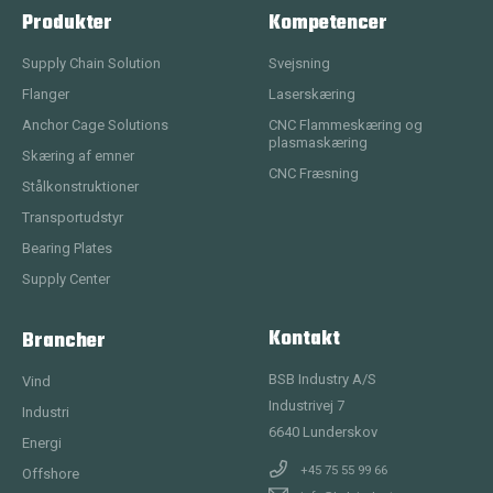
Produkter
Kompetencer
Supply Chain Solution
Svejsning
Flanger
Laserskæring
Anchor Cage Solutions
CNC Flammeskæring og
plasmaskæring
Skæring af emner
CNC Fræsning
Stålkonstruktioner
Transportudstyr
Bearing Plates
Supply Center
Kontakt
Brancher
BSB Industry A/S
Vind
Industrivej 7
Industri
6640
Lunderskov
Energi
+45 75 55 99 66
Offshore