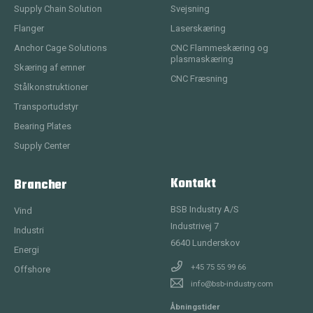
Supply Chain Solution
Svejsning
Flanger
Laserskæring
Anchor Cage Solutions
CNC Flammeskæring og
plasmaskæring
Skæring af emner
CNC Fræsning
Stålkonstruktioner
Transportudstyr
Bearing Plates
Supply Center
Kontakt
Brancher
BSB Industry A/S
Vind
Industrivej 7
Industri
6640
Lunderskov
Energi
+45 75 55 99 66
Offshore
info@bsb-industry.com
Åbningstider