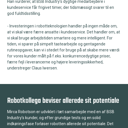
Han vurderer, at BSB Industry’s dygtige medarbejdere i
kundeservice får frigivet timer, der tidsmæssigt svarer til en
god fuldtidsstilling.
- Investeringen i robotteknologien handler på ingen måde om,
at vi skal være færre ansatte i kundeservice. Det handler om, at
vi skal bruge arbejdstiden smartere og mere intelligent. For
tiden, vi sparer på simpelt tastearbejde og gentagende
rutineopgaver, kan vi i stedet for bruge på at skabe mere værdi
for vores kunder målt på f.eks. konkurrencedygtige priser,
færre fejl i leverancerne og højere leveringssikkerhed,
understreger Claus Iwersen.
Robotkollega beviser allerede sit potentiale
Mirca Robotson er udviklet i tæt samarbejde med en af BSB
Industry’s kunder, og efter grundige tests og en solid
indkøringsfase forløser robotten allerede sit potentiale. Det