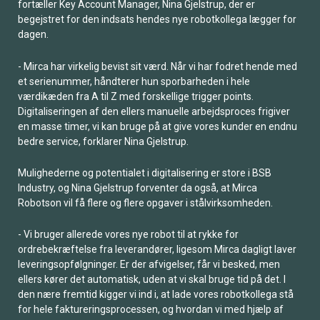
fortæller Key Account Manager, Nina Gjelstrup, der er
begejstret for den indsats hendes nye robotkollega lægger for
dagen.
- Mirca har virkelig bevist sit værd. Når vi har fodret hende med
et serienummer, håndterer hun sporbarheden i hele
værdikæden fra A til Z med forskellige trigger points.
Digitaliseringen af den ellers manuelle arbejdsproces frigiver
en masse timer, vi kan bruge på at give vores kunder en endnu
bedre service, forklarer Nina Gjelstrup.
Mulighederne og potentialet i digitalisering er store i BSB
Industry, og Nina Gjelstrup forventer da også, at Mirca
Robotson vil få flere og flere opgaver i stålvirksomheden.
- Vi bruger allerede vores nye robot til at rykke for
ordrebekræftelse fra leverandører, ligesom Mirca dagligt laver
leveringsopfølgninger. Er der afvigelser, får vi besked, men
ellers kører det automatisk, uden at vi skal bruge tid på det. I
den nære fremtid kigger vi ind i, at lade vores robotkollega stå
for hele faktureringsprocessen, og hvordan vi med hjælp af