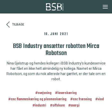
Dansk
TILBAGE
10. JUNI 2021
BSB Industry ansætter robotten Mirca
Robotson
Nina Gjelstrup og hendes kolleger i BSB Industry’s kundeservice
har fået en ikke helt almindelig ny kollega. Navnet er Mirca
Robotson, og som du nok allerede har gættet, er der tale om en
robot.
#
svejsning
#
laserskæring
#
cnc flammeskæring og plasmaskæring
#
cnc fræsning
#
vind
#
industri
#
offshore
#
energi