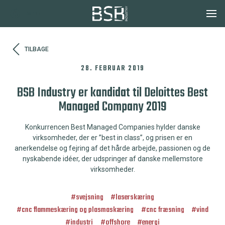
Dansk
TILBAGE
28. FEBRUAR 2019
BSB Industry er kandidat til Deloittes Best
Managed Company 2019
Konkurrencen Best Managed Companies hylder danske
virksomheder, der er ”best in class”, og prisen er en
anerkendelse og fejring af det hårde arbejde, passionen og de
nyskabende idéer, der udspringer af danske mellemstore
virksomheder.
#
svejsning
#
laserskæring
#
cnc flammeskæring og plasmaskæring
#
cnc fræsning
#
vind
#
industri
#
offshore
#
energi