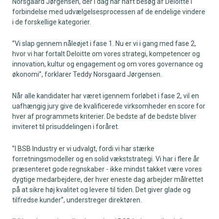
Norsgaard Jørgensen, der i dag har haft besøg af Deloitte i
forbindelse med udvælgelsesprocessen af de endelige vindere
i de forskellige kategorier.
”Vi slap gennem nåleøjet i fase 1. Nu er vi i gang med fase 2,
hvor vi har fortalt Deloitte om vores strategi, kompetencer og
innovation, kultur og engagement og om vores governance og
økonomi”, forklarer Teddy Norsgaard Jørgensen.
Når alle kandidater har været igennem forløbet i fase 2, vil en
uafhængig jury give de kvalificerede virksomheder en score for
hver af programmets kriterier. De bedste af de bedste bliver
inviteret til prisuddelingen i foråret.
”I BSB Industry er vi udvalgt, fordi vi har stærke
forretningsmodeller og en solid vækststrategi. Vi har i flere år
præsenteret gode regnskaber - ikke mindst takket være vores
dygtige medarbejdere, der hver eneste dag arbejder målrettet
på at sikre høj kvalitet og levere til tiden. Det giver glade og
tilfredse kunder”, understreger direktøren.