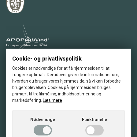
Cookie- og privatlivspolitik
Stolt medlem af APQP4Wind
Cookies er nødvendige for at få hjemmesiden til at
fungere optimalt. Derudover giver de informationer om,
hvordan du bruger vores hjemmeside, så vi kan forbedre
brugeroplevelsen. Cookies på hjemmesiden bruges
primært til trafikmåling, indholdsoptimering og
Vores klimabevis fra scanenergi
markedsføring.
Læs mere
© 2026 · BSB Industry A/S
Nødvendige
Funktionelle
Salgs- og leveringsbetingelser
Privatlivspolitik