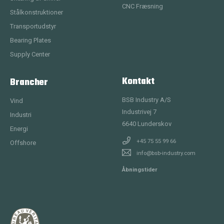
CNC Fræsning
Stålkonstruktioner
Transportudstyr
Bearing Plates
Supply Center
Kontakt
Brancher
BSB Industry A/S
Vind
Industrivej 7
Industri
6640
Lunderskov
Energi
+45 75 55 99 66
Offshore
info@bsb-industry.com
Åbningstider