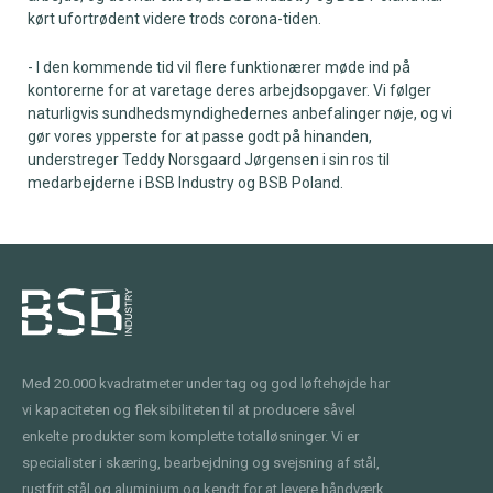
kørt ufortrødent videre trods corona-tiden.
- I den kommende tid vil flere funktionærer møde ind på
kontorerne for at varetage deres arbejdsopgaver. Vi følger
naturligvis sundhedsmyndighedernes anbefalinger nøje, og vi
gør vores ypperste for at passe godt på hinanden,
understreger Teddy Norsgaard Jørgensen i sin ros til
medarbejderne i BSB Industry og BSB Poland.
Med 20.000 kvadratmeter under tag og god løftehøjde har
vi kapaciteten og fleksibiliteten til at producere såvel
enkelte produkter som komplette totalløsninger. Vi er
specialister i skæring, bearbejdning og svejsning af stål,
rustfrit stål og aluminium og kendt for at levere håndværk