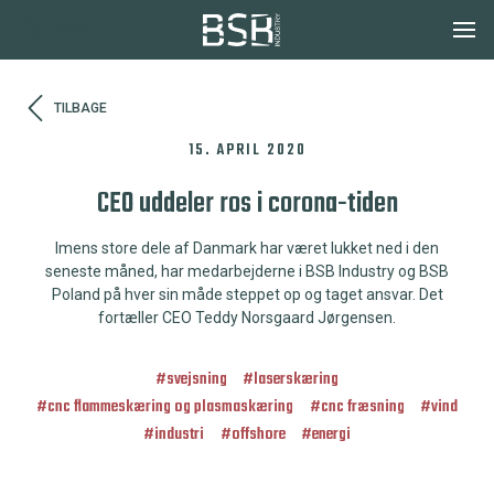
Dansk
TILBAGE
15. APRIL 2020
CEO uddeler ros i corona-tiden
Imens store dele af Danmark har været lukket ned i den
seneste måned, har medarbejderne i BSB Industry og BSB
Poland på hver sin måde steppet op og taget ansvar. Det
fortæller CEO Teddy Norsgaard Jørgensen.
#
svejsning
#
laserskæring
#
cnc flammeskæring og plasmaskæring
#
cnc fræsning
#
vind
#
industri
#
offshore
#
energi