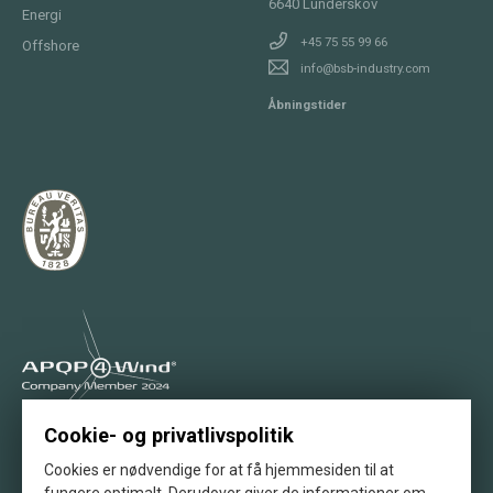
6640
Lunderskov
Energi
+45 75 55 99 66
Offshore
info@bsb-industry.com
Åbningstider
Cookie- og privatlivspolitik
Stolt medlem af APQP4Wind
Cookies er nødvendige for at få hjemmesiden til at