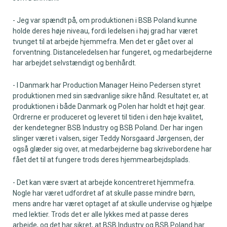
- Jeg var spændt på, om produktionen i BSB Poland kunne
holde deres høje niveau, fordi ledelsen i høj grad har været
tvunget til at arbejde hjemmefra. Men det er gået over al
forventning. Distanceledelsen har fungeret, og medarbejderne
har arbejdet selvstændigt og benhårdt.
- I Danmark har Production Manager Heino Pedersen styret
produktionen med sin sædvanlige sikre hånd. Resultatet er, at
produktionen i både Danmark og Polen har holdt et højt gear.
Ordrerne er produceret og leveret til tiden i den høje kvalitet,
der kendetegner BSB Industry og BSB Poland. Der har ingen
slinger været i valsen, siger Teddy Norsgaard Jørgensen, der
også glæder sig over, at medarbejderne bag skrivebordene har
fået det til at fungere trods deres hjemmearbejdsplads.
- Det kan være svært at arbejde koncentreret hjemmefra.
Nogle har været udfordret af at skulle passe mindre børn,
mens andre har været optaget af at skulle undervise og hjælpe
med lektier. Trods det er alle lykkes med at passe deres
arbejde, og det har sikret, at BSB Industry og BSB Poland har