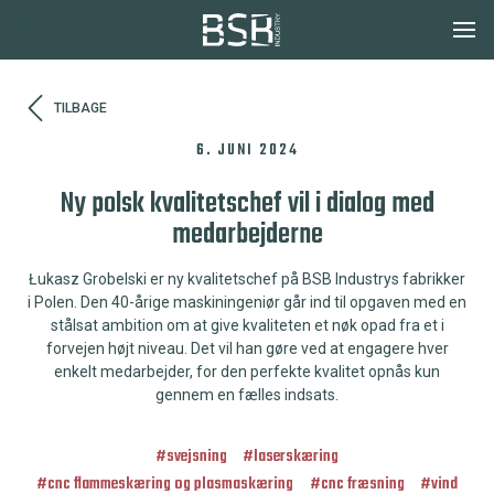
Dansk
TILBAGE
6. JUNI 2024
Ny polsk kvalitetschef vil i dialog med
medarbejderne
Łukasz Grobelski er ny kvalitetschef på BSB Industrys fabrikker
i Polen. Den 40-årige maskiningeniør går ind til opgaven med en
stålsat ambition om at give kvaliteten et nøk opad fra et i
forvejen højt niveau. Det vil han gøre ved at engagere hver
enkelt medarbejder, for den perfekte kvalitet opnås kun
gennem en fælles indsats.
#
svejsning
#
laserskæring
#
cnc flammeskæring og plasmaskæring
#
cnc fræsning
#
vind