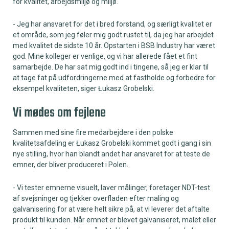
for kvalitet, arbejdsmiljø og miljø.
- Jeg har ansvaret for det i bred forstand, og særligt kvalitet er
et område, som jeg føler mig godt rustet til, da jeg har arbejdet
med kvalitet de sidste 10 år. Opstarten i BSB Industry har været
god. Mine kolleger er venlige, og vi har allerede fået et fint
samarbejde. De har sat mig godt ind i tingene, så jeg er klar til
at tage fat på udfordringerne med at fastholde og forbedre for
eksempel kvaliteten, siger Łukasz Grobelski.
Vi mødes om fejlene
Sammen med sine fire medarbejdere i den polske
kvalitetsafdeling er Łukasz Grobelski kommet godt i gang i sin
nye stilling, hvor han blandt andet har ansvaret for at teste de
emner, der bliver produceret i Polen.
- Vi tester emnerne visuelt, laver målinger, foretager NDT-test
af svejsninger og tjekker overfladen efter maling og
galvanisering for at være helt sikre på, at vi leverer det aftalte
produkt til kunden. Når emnet er blevet galvaniseret, malet eller