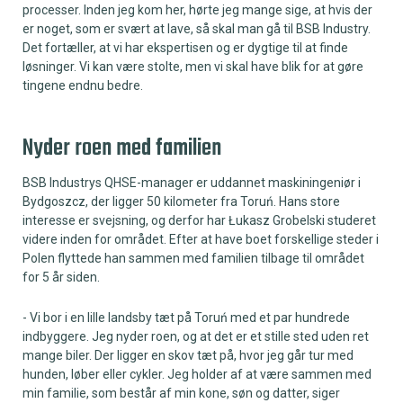
processer. Inden jeg kom her, hørte jeg mange sige, at hvis der
er noget, som er svært at lave, så skal man gå til BSB Industry.
Det fortæller, at vi har ekspertisen og er dygtige til at finde
løsninger. Vi kan være stolte, men vi skal have blik for at gøre
tingene endnu bedre.
Nyder roen med familien
BSB Industrys QHSE-manager er uddannet maskiningeniør i
Bydgoszcz, der ligger 50 kilometer fra Toruń. Hans store
interesse er svejsning, og derfor har Łukasz Grobelski studeret
videre inden for området. Efter at have boet forskellige steder i
Polen flyttede han sammen med familien tilbage til området
for 5 år siden.
- Vi bor i en lille landsby tæt på Toruń med et par hundrede
indbyggere. Jeg nyder roen, og at det er et stille sted uden ret
mange biler. Der ligger en skov tæt på, hvor jeg går tur med
hunden, løber eller cykler. Jeg holder af at være sammen med
min familie, som består af min kone, søn og datter, siger