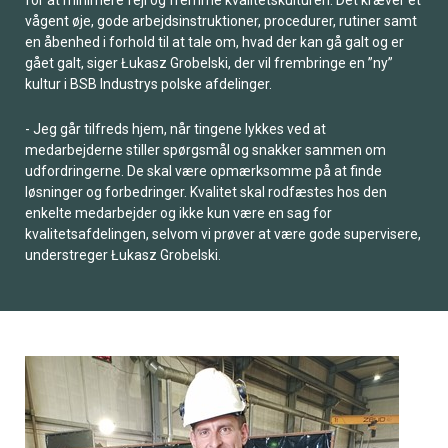
for at minimere fejl og fremme kvalitetskulturen. Det kræver et
vågent øje, gode arbejdsinstruktioner, procedurer, rutiner samt
en åbenhed i forhold til at tale om, hvad der kan gå galt og er
gået galt, siger Łukasz Grobelski, der vil frembringe en ”ny”
kultur i BSB Industrys polske afdelinger.
- Jeg går tilfreds hjem, når tingene lykkes ved at
medarbejderne stiller spørgsmål og snakker sammen om
udfordringerne. De skal være opmærksomme på at finde
løsninger og forbedringer. Kvalitet skal rodfæstes hos den
enkelte medarbejder og ikke kun være en sag for
kvalitetsafdelingen, selvom vi prøver at være gode supervisere,
understreger Łukasz Grobelski.