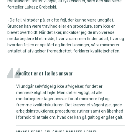
metalliseret, tester vi også, at tykkelsen er, som den skal være,
fortæller Łukasz Grobelski.
- De fejl, vi støder på, er ofte fejl, der kunne være undgået.
Grunden kan være travlhed eller en procedure, som ikke er
blevet overholdt. Når det sker, indkalder jeg de involverede
medarbejdere til et møde, hvor vi sammen finder ud af, hvor og
hvordan fejlen er opstået og finder løsninger, så vi minimerer
antallet af afvigelser fremadrettet, forklarer kvalitetschefen.
Kvalitet er et fælles ansvar
Vi undgår selvfølgelig ikke afvigelser, for det er
menneskeligt at fejle. Men det er vigtigt, at alle
medarbejdere tager ansvar for at minimere fejl og
fremme kvalitetskulturen. Det kræver et vågent øje, gode
arbejdsinstruktioner, procedurer, rutiner samt en åbenhed
i forhold til at tale om, hvad der kan gå galt og er gået galt.