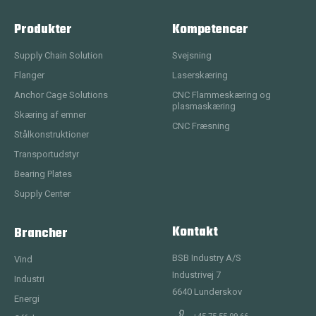
Produkter
Kompetencer
Supply Chain Solution
Svejsning
Flanger
Laserskæring
Anchor Cage Solutions
CNC Flammeskæring og
plasmaskæring
Skæring af emner
CNC Fræsning
Stålkonstruktioner
Transportudstyr
Bearing Plates
Supply Center
Kontakt
Brancher
BSB Industry A/S
Vind
Industrivej 7
Industri
6640
Lunderskov
Energi
+45 75 55 99 66