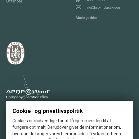
Offshore
info@bsb-industry.com
Åbningstider
Cookie- og privatlivspolitik
Stolt medlem af APQP4Wind
Cookies er nødvendige for at få hjemmesiden til at
fungere optimalt. Derudover giver de informationer om,
hvordan du bruger vores hjemmeside, så vi kan forbedre